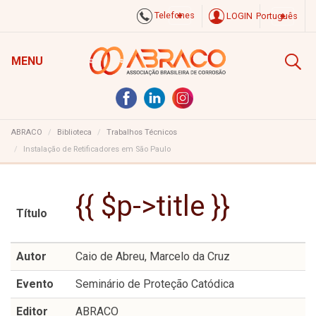
Telefones
LOGIN
Português
MENU
ABRACO
Biblioteca
Trabalhos Técnicos
Instalação de Retificadores em São Paulo
{{ $p->title }}
Título
Autor
Caio de Abreu, Marcelo da Cruz
Evento
Seminário de Proteção Catódica
Editor
ABRACO