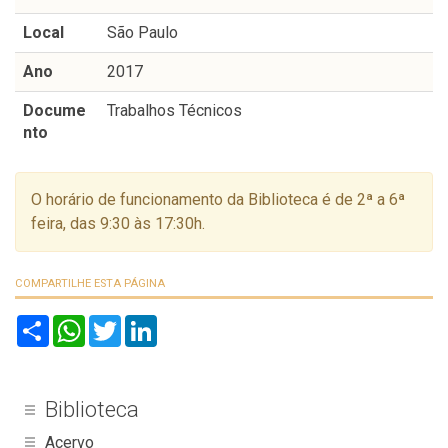
Local
São Paulo
Ano
2017
Docume
Trabalhos Técnicos
nto
O horário de funcionamento da Biblioteca é de 2ª a 6ª
feira, das 9:30 às 17:30h.
COMPARTILHE ESTA PÁGINA
S
W
T
L
h
h
w
i
a
a
i
n
r
t
t
k
e
s
t
e
A
e
d
Biblioteca
p
r
I
p
n
Acervo