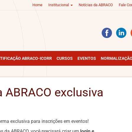
Home
Institucional
Notícias da ABRACO
Fale C
TIFICAÇÃO ABRACO-ICORR
CURSOS
EVENTOS
NORMALIZAÇÃO
a ABRACO exclusiva
ma exclusiva para inscrições em eventos!
os da ABRACO, você precisará criar um
login e