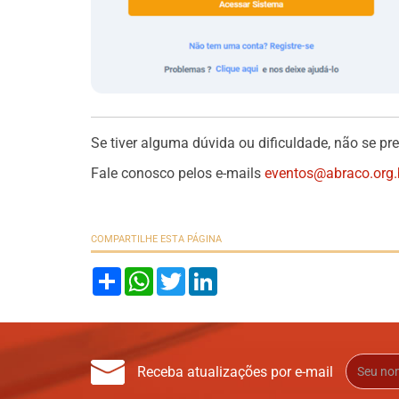
Se tiver alguma dúvida ou dificuldade, não se pr
Fale conosco pelos e-mails
eventos@abraco.org.
COMPARTILHE ESTA PÁGINA
S
W
T
L
h
h
w
i
a
a
i
n
r
t
t
k
e
s
t
e
A
e
d
p
r
I
Receba atualizações por e-mail
p
n