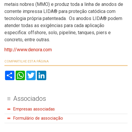
metais nobres (MMO) e produz toda a linha de anodos de
corrente impressa LIDA® para proteção catódica com
tecnologia própria patenteada. Os anodos LIDA® podem
atender todas as exigências para cada aplicação
especifica: offshore, solo, pipeline, tanques, piers e
concreto, entre outras.
http://www.denora.com
COMPARTILHE ESTA PÁGINA
S
W
T
L
h
h
w
i
a
a
i
n
r
t
t
k
e
s
t
e
A
e
d
Associados
p
r
I
p
n
Empresas associadas
Formulário de associação