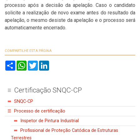
processo após a decisão da apelação. Caso o candidato
solicite a realização de novo exame antes do resultado da
apelação, o mesmo desiste da apelação e o processo será
automaticamente encerrado.
COMPARTILHE ESTA PÁGINA
S
W
T
L
h
h
w
i
a
a
i
n
r
t
t
k
e
s
t
e
A
e
d
Certificação SNQC-CP
p
r
I
p
n
SNQC-CP
Processo de certificação
Inspetor de Pintura Industrial
Profissional de Proteção Catódica de Estruturas
Terrestres