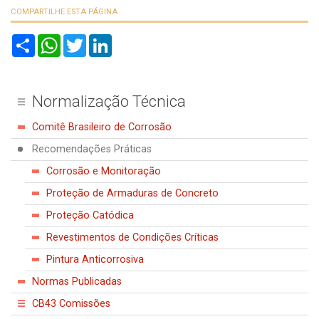
COMPARTILHE ESTA PÁGINA
S
W
T
L
h
h
w
i
a
a
i
n
r
t
t
k
e
s
t
e
A
e
d
Normalização Técnica
p
r
I
p
n
Comitê Brasileiro de Corrosão
Recomendações Práticas
Corrosão e Monitoração
Proteção de Armaduras de Concreto
Proteção Catódica
Revestimentos de Condições Críticas
Pintura Anticorrosiva
Normas Publicadas
CB43 Comissões