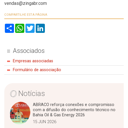
vendas@zingabr.com
COMPARTILHE ESTA PÁGINA
S
W
T
L
h
h
w
i
a
a
i
n
r
t
t
k
e
s
t
e
A
e
d
Associados
p
r
I
p
n
Empresas associadas
Formulário de associação
Notícias
ABRACO reforça conexões e compromisso
com a difusão do conhecimento técnico no
Bahia Oil & Gas Energy 2026
15 JUN 2026