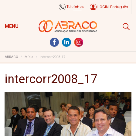
Telefones
LOGIN
Português
MENU
ABRACO
Mídia
intercorr2008_17
intercorr2008_17