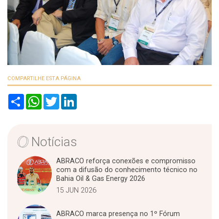
COMPARTILHE ESTA PÁGINA
S
W
T
L
h
h
w
i
a
a
i
n
r
t
t
k
e
s
t
e
A
e
d
Notícias
p
r
I
p
n
ABRACO reforça conexões e compromisso
com a difusão do conhecimento técnico no
Bahia Oil & Gas Energy 2026
15 JUN 2026
ABRACO marca presença no 1º Fórum