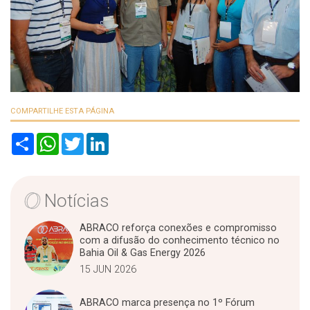
COMPARTILHE ESTA PÁGINA
S
W
T
L
h
h
w
i
a
a
i
n
r
t
t
k
e
s
t
e
A
e
d
Notícias
p
r
I
p
n
ABRACO reforça conexões e compromisso
com a difusão do conhecimento técnico no
Bahia Oil & Gas Energy 2026
15 JUN 2026
ABRACO marca presença no 1º Fórum