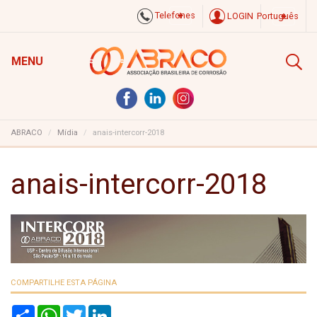
Telefones
LOGIN
Português
MENU
ABRACO
Mídia
anais-intercorr-2018
anais-intercorr-2018
COMPARTILHE ESTA PÁGINA
S
W
T
L