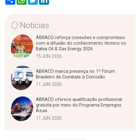
h
h
w
i
a
a
i
n
r
t
t
k
e
s
t
e
A
e
d
Notícias
p
r
I
p
n
ABRACO reforça conexões e compromisso
com a difusão do conhecimento técnico no
Bahia Oil & Gas Energy 2026
15 JUN 2026
ABRACO marca presença no 1º Fórum
Brasileiro de Combate à Corrosão
11 JUN 2026
ABRACO oferece qualificação profissional
gratuita por meio do Programa Empregos
Azuis
11 JUN 2026