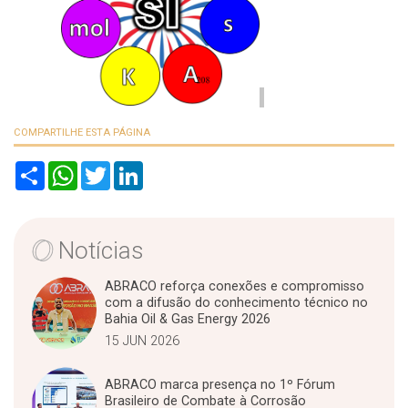
COMPARTILHE ESTA PÁGINA
S
W
T
L
h
h
w
i
a
a
i
n
r
t
t
k
e
s
t
e
A
e
d
Notícias
p
r
I
p
n
ABRACO reforça conexões e compromisso
com a difusão do conhecimento técnico no
Bahia Oil & Gas Energy 2026
15 JUN 2026
ABRACO marca presença no 1º Fórum
Brasileiro de Combate à Corrosão