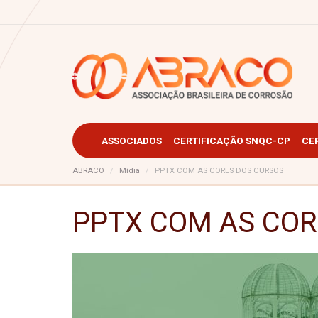
ASSOCIADOS
CERTIFICAÇÃO SNQC-CP
CE
ABRACO
Mídia
PPTX COM AS CORES DOS CURSOS
PPTX COM AS COR