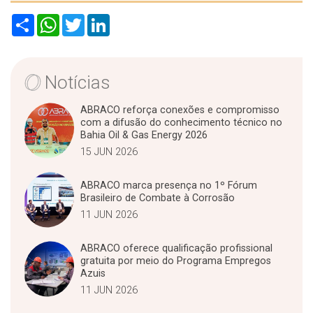
S
W
T
L
h
h
w
i
a
a
i
n
r
t
t
k
e
s
t
e
A
e
d
Notícias
p
r
I
p
n
ABRACO reforça conexões e compromisso
com a difusão do conhecimento técnico no
Bahia Oil & Gas Energy 2026
15 JUN 2026
ABRACO marca presença no 1º Fórum
Brasileiro de Combate à Corrosão
11 JUN 2026
ABRACO oferece qualificação profissional
gratuita por meio do Programa Empregos
Azuis
11 JUN 2026