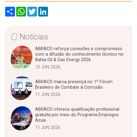
S
W
T
L
h
h
w
i
a
a
i
n
r
t
t
k
e
s
t
e
A
e
d
Notícias
p
r
I
p
n
ABRACO reforça conexões e compromisso
com a difusão do conhecimento técnico no
Bahia Oil & Gas Energy 2026
15 JUN 2026
ABRACO marca presença no 1º Fórum
Brasileiro de Combate à Corrosão
11 JUN 2026
ABRACO oferece qualificação profissional
gratuita por meio do Programa Empregos
Azuis
11 JUN 2026