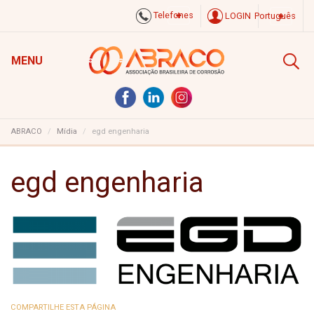
Telefones
LOGIN
Português
MENU
ABRACO
Mídia
egd engenharia
egd engenharia
COMPARTILHE ESTA PÁGINA