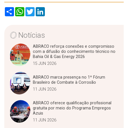
S
W
T
L
h
h
w
i
a
a
i
n
r
t
t
k
e
s
t
e
A
e
d
Notícias
p
r
I
p
n
ABRACO reforça conexões e compromisso
com a difusão do conhecimento técnico no
Bahia Oil & Gas Energy 2026
15 JUN 2026
ABRACO marca presença no 1º Fórum
Brasileiro de Combate à Corrosão
11 JUN 2026
ABRACO oferece qualificação profissional
gratuita por meio do Programa Empregos
Azuis
11 JUN 2026