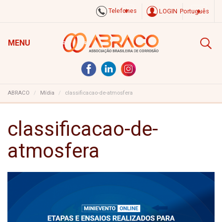
Telefones
LOGIN
Português
MENU
ABRACO
Mídia
classificacao-de-atmosfera
classificacao-de-
atmosfera