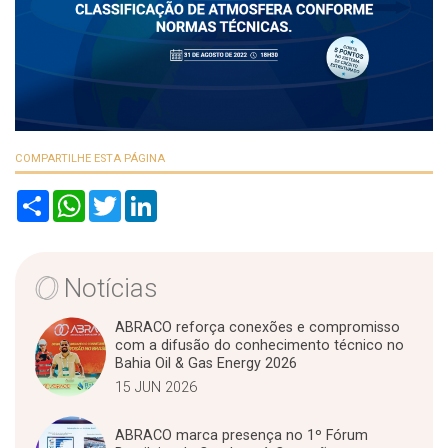
COMPARTILHE ESTA PÁGINA
S
W
T
L
h
h
w
i
a
a
i
n
r
t
t
k
e
s
t
e
A
e
d
Notícias
p
r
I
p
n
ABRACO reforça conexões e compromisso
com a difusão do conhecimento técnico no
Bahia Oil & Gas Energy 2026
15 JUN 2026
ABRACO marca presença no 1º Fórum