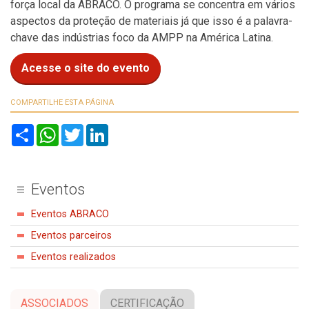
força local da ABRACO. O programa se concentra em vários
aspectos da proteção de materiais já que isso é a palavra-
chave das indústrias foco da AMPP na América Latina.
Acesse o site do evento
COMPARTILHE ESTA PÁGINA
S
W
T
L
h
h
w
i
a
a
i
n
r
t
t
k
e
s
t
e
A
e
d
Eventos
p
r
I
p
n
Eventos ABRACO
Eventos parceiros
Eventos realizados
ASSOCIADOS
CERTIFICAÇÃO