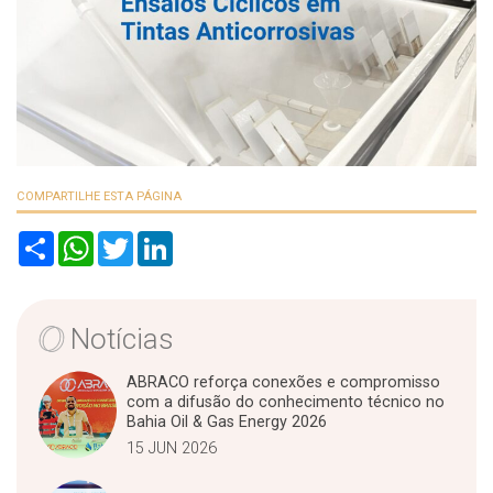
COMPARTILHE ESTA PÁGINA
S
W
T
L
h
h
w
i
a
a
i
n
r
t
t
k
e
s
t
e
A
e
d
Notícias
p
r
I
p
n
ABRACO reforça conexões e compromisso
com a difusão do conhecimento técnico no
Bahia Oil & Gas Energy 2026
15 JUN 2026