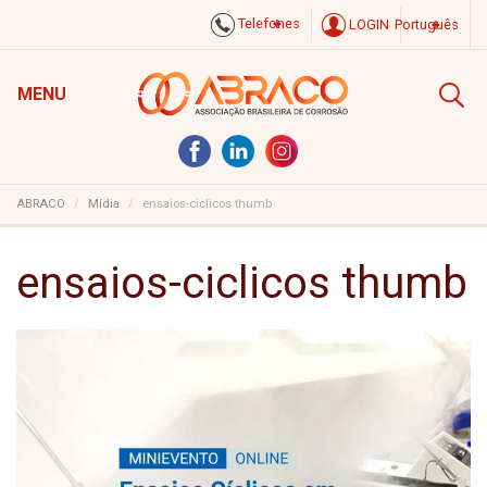
Telefones
LOGIN
Português
MENU
ABRACO
Mídia
ensaios-ciclicos thumb
ensaios-ciclicos thumb