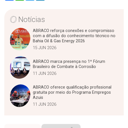
a
a
i
n
r
t
t
k
e
s
t
e
A
e
d
Notícias
p
r
I
p
n
ABRACO reforça conexões e compromisso
com a difusão do conhecimento técnico no
Bahia Oil & Gas Energy 2026
15 JUN 2026
ABRACO marca presença no 1º Fórum
Brasileiro de Combate à Corrosão
11 JUN 2026
ABRACO oferece qualificação profissional
gratuita por meio do Programa Empregos
Azuis
11 JUN 2026