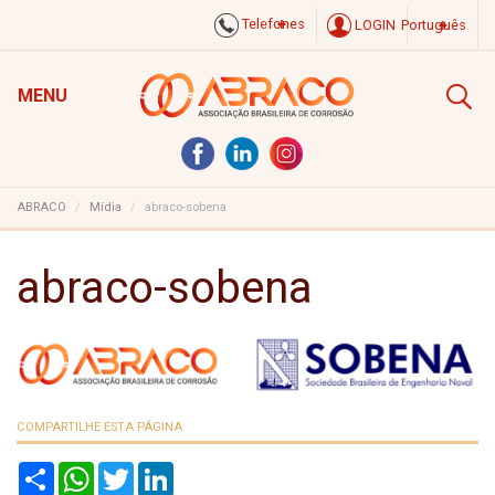
Telefones
LOGIN
Português
MENU
ABRACO
Mídia
abraco-sobena
abraco-sobena
COMPARTILHE ESTA PÁGINA
S
W
T
L
h
h
w
i