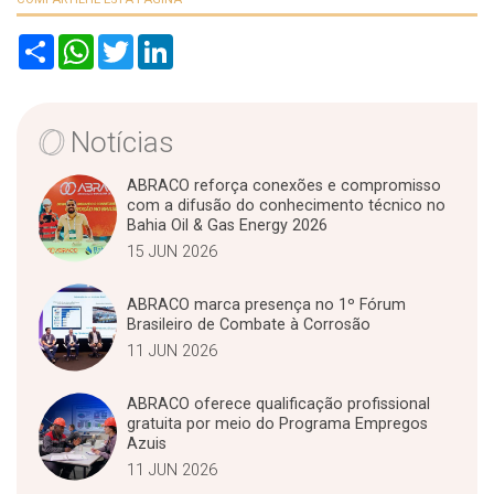
S
W
T
L
h
h
w
i
a
a
i
n
r
t
t
k
e
s
t
e
A
e
d
Notícias
p
r
I
p
n
ABRACO reforça conexões e compromisso
com a difusão do conhecimento técnico no
Bahia Oil & Gas Energy 2026
15 JUN 2026
ABRACO marca presença no 1º Fórum
Brasileiro de Combate à Corrosão
11 JUN 2026
ABRACO oferece qualificação profissional
gratuita por meio do Programa Empregos
Azuis
11 JUN 2026