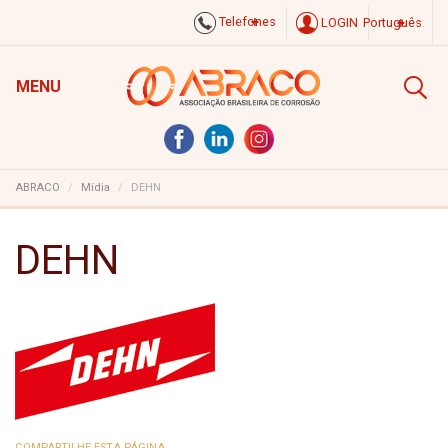
Telefones
LOGIN
Português
MENU
ABRACO
Mídia
DEHN
DEHN
COMPARTILHE ESTA PÁGINA