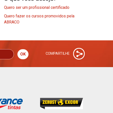
Quero ser um profissional certificado
Quero fazer os cursos promovidos pela
ABRACO
COMPARTILHE
OK