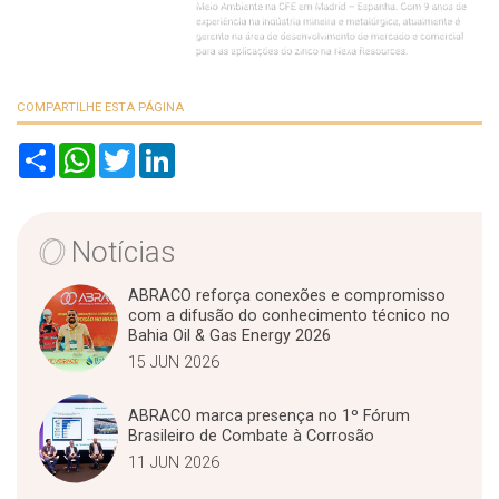
COMPARTILHE ESTA PÁGINA
S
W
T
L
h
h
w
i
a
a
i
n
r
t
t
k
e
s
t
e
A
e
d
Notícias
p
r
I
p
n
ABRACO reforça conexões e compromisso
com a difusão do conhecimento técnico no
Bahia Oil & Gas Energy 2026
15 JUN 2026
ABRACO marca presença no 1º Fórum
Brasileiro de Combate à Corrosão
11 JUN 2026