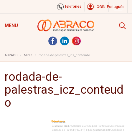
Telefones
LOGIN
Português
MENU
ABRACO
Mídia
rodada-de-palestras_icz_conteudo
rodada-de-
palestras_icz_conteud
o