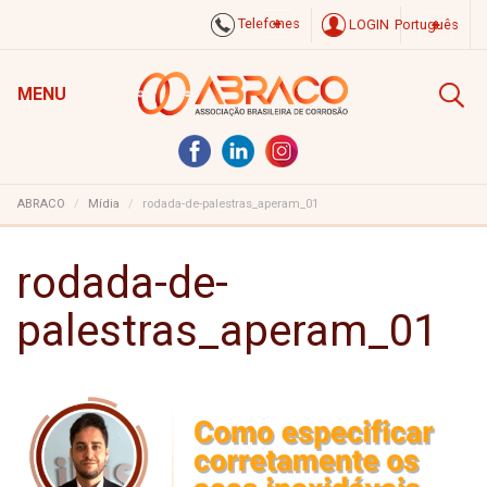
Telefones
LOGIN
Português
MENU
ABRACO
Mídia
rodada-de-palestras_aperam_01
rodada-de-
palestras_aperam_01