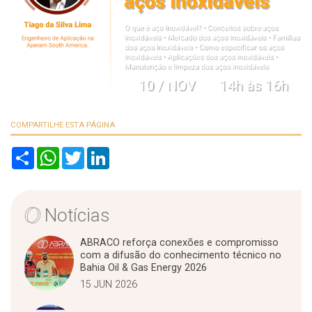
COMPARTILHE ESTA PÁGINA
S
W
T
L
h
h
w
i
a
a
i
n
r
t
t
k
e
s
t
e
A
e
d
Notícias
p
r
I
p
n
ABRACO reforça conexões e compromisso
com a difusão do conhecimento técnico no
Bahia Oil & Gas Energy 2026
15 JUN 2026