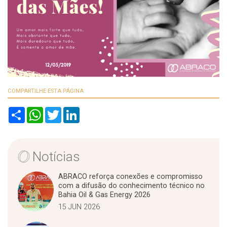
COMPARTILHE ESTA PÁGINA
S
W
T
L
h
h
w
i
a
a
i
n
r
t
t
k
e
s
t
e
A
e
d
Notícias
p
r
I
p
n
ABRACO reforça conexões e compromisso
com a difusão do conhecimento técnico no
Bahia Oil & Gas Energy 2026
15 JUN 2026