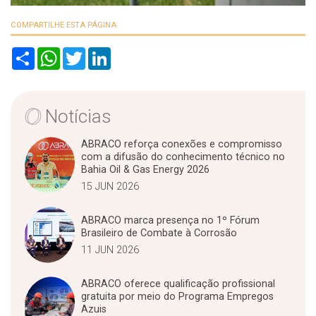
COMPARTILHE ESTA PÁGINA
S
W
T
L
h
h
w
i
a
a
i
n
r
t
t
k
e
s
t
e
A
e
d
Notícias
p
r
I
p
n
ABRACO reforça conexões e compromisso
com a difusão do conhecimento técnico no
Bahia Oil & Gas Energy 2026
15 JUN 2026
ABRACO marca presença no 1º Fórum
Brasileiro de Combate à Corrosão
11 JUN 2026
ABRACO oferece qualificação profissional
gratuita por meio do Programa Empregos
Azuis