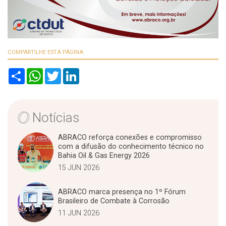
COMPARTILHE ESTA PÁGINA
S
W
T
L
h
h
w
i
a
a
i
n
r
t
t
k
e
s
t
e
A
e
d
Notícias
p
r
I
p
n
ABRACO reforça conexões e compromisso
com a difusão do conhecimento técnico no
Bahia Oil & Gas Energy 2026
15 JUN 2026
ABRACO marca presença no 1º Fórum
Brasileiro de Combate à Corrosão
11 JUN 2026