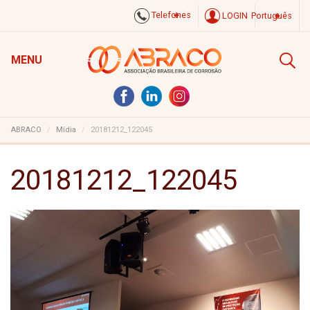
Telefones
LOGIN
Português
MENU
ABRACO
Mídia
20181212_122045
20181212_122045