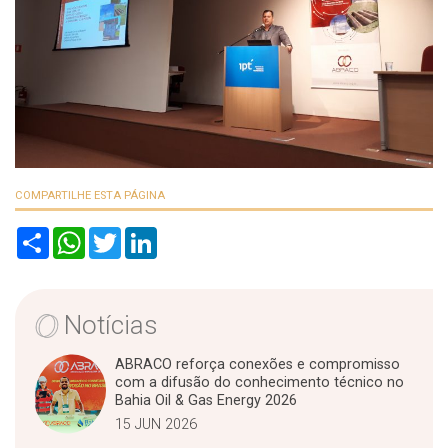
COMPARTILHE ESTA PÁGINA
S
W
T
L
h
h
w
i
a
a
i
n
r
t
t
k
e
s
t
e
A
e
d
Notícias
p
r
I
p
n
ABRACO reforça conexões e compromisso
com a difusão do conhecimento técnico no
Bahia Oil & Gas Energy 2026
15 JUN 2026