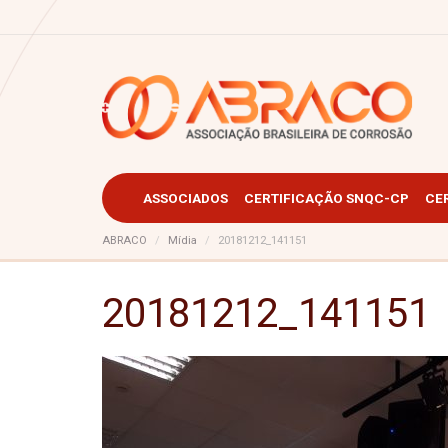
ASSOCIADOS
CERTIFICAÇÃO SNQC-CP
CE
ABRACO
Mídia
20181212_141151
20181212_141151