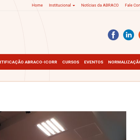
Home
Institucional
Notícias da ABRACO
Fale C
RTIFICAÇÃO ABRACO-ICORR
CURSOS
EVENTOS
NORMALIZAÇÃO