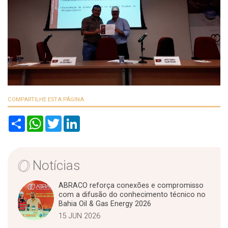
COMPARTILHE ESTA PÁGINA
S
W
T
L
h
h
w
i
a
a
i
n
r
t
t
k
e
s
t
e
A
e
d
Notícias
p
r
I
p
n
ABRACO reforça conexões e compromisso
com a difusão do conhecimento técnico no
Bahia Oil & Gas Energy 2026
15 JUN 2026