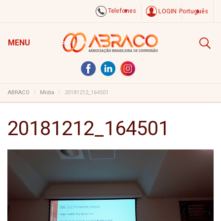
Telefones
LOGIN
Português
MENU
ABRACO
Mídia
20181212_164501
20181212_164501