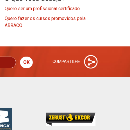
Quero ser um profissional certificado
Quero fazer os cursos promovidos pela
ABRACO
COMPARTILHE
OK