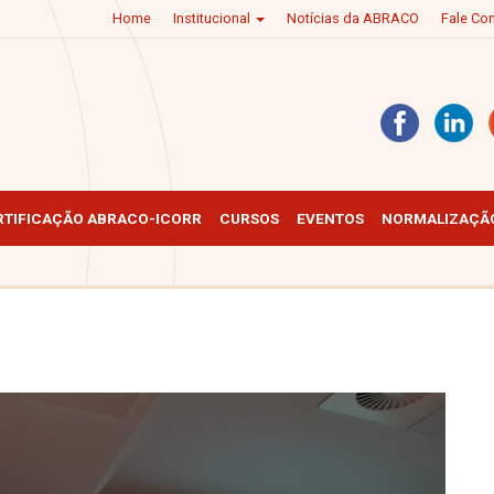
Home
Institucional
Notícias da ABRACO
Fale C
RTIFICAÇÃO ABRACO-ICORR
CURSOS
EVENTOS
NORMALIZAÇÃO