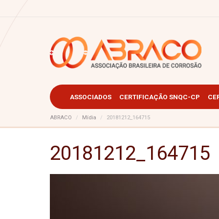
ASSOCIADOS
CERTIFICAÇÃO SNQC-CP
CE
ABRACO
Mídia
20181212_164715
20181212_164715