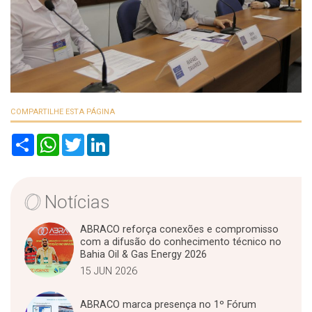
COMPARTILHE ESTA PÁGINA
S
W
T
L
h
h
w
i
a
a
i
n
r
t
t
k
e
s
t
e
A
e
d
Notícias
p
r
I
p
n
ABRACO reforça conexões e compromisso
com a difusão do conhecimento técnico no
Bahia Oil & Gas Energy 2026
15 JUN 2026
ABRACO marca presença no 1º Fórum