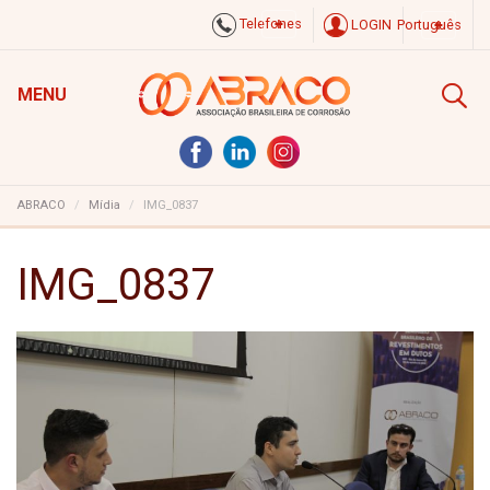
Telefones
LOGIN
Português
MENU
ABRACO
Mídia
IMG_0837
IMG_0837