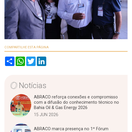
COMPARTILHE ESTA PÁGINA
S
W
T
L
h
h
w
i
a
a
i
n
r
t
t
k
e
s
t
e
A
e
d
Notícias
p
r
I
p
n
ABRACO reforça conexões e compromisso
com a difusão do conhecimento técnico no
Bahia Oil & Gas Energy 2026
15 JUN 2026
ABRACO marca presença no 1º Fórum