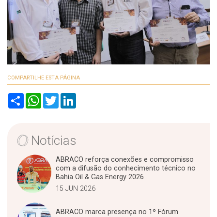
COMPARTILHE ESTA PÁGINA
S
W
T
L
h
h
w
i
a
a
i
n
r
t
t
k
e
s
t
e
A
e
d
Notícias
p
r
I
p
n
ABRACO reforça conexões e compromisso
com a difusão do conhecimento técnico no
Bahia Oil & Gas Energy 2026
15 JUN 2026
ABRACO marca presença no 1º Fórum