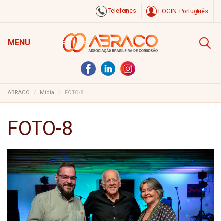
Telefones
LOGIN
Português
MENU
ABRACO
Mídia
FOTO-8
FOTO-8