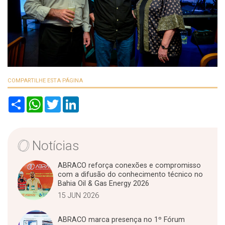
COMPARTILHE ESTA PÁGINA
S
W
T
L
h
h
w
i
a
a
i
n
r
t
t
k
e
s
t
e
A
e
d
Notícias
p
r
I
p
n
ABRACO reforça conexões e compromisso
com a difusão do conhecimento técnico no
Bahia Oil & Gas Energy 2026
15 JUN 2026
ABRACO marca presença no 1º Fórum