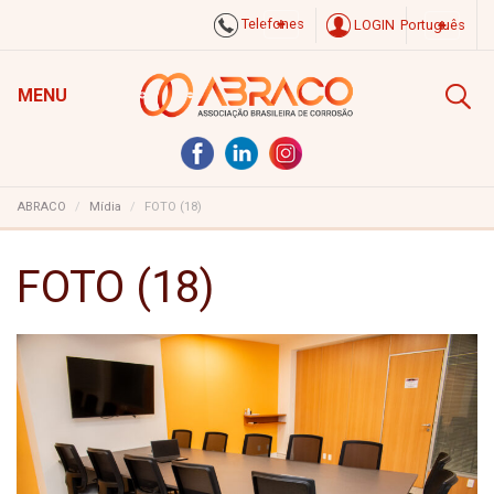
Telefones
LOGIN
Português
MENU
ABRACO
Mídia
FOTO (18)
FOTO (18)