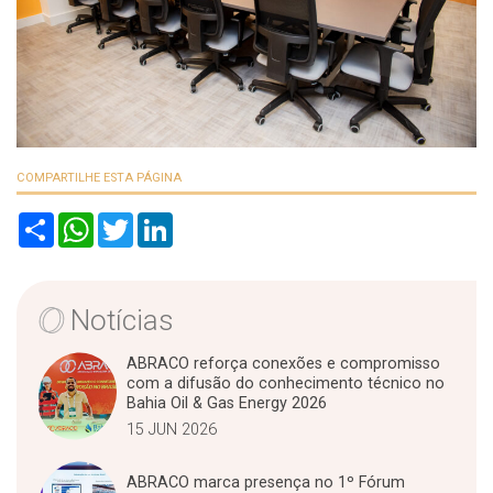
COMPARTILHE ESTA PÁGINA
S
W
T
L
h
h
w
i
a
a
i
n
r
t
t
k
e
s
t
e
A
e
d
Notícias
p
r
I
p
n
ABRACO reforça conexões e compromisso
com a difusão do conhecimento técnico no
Bahia Oil & Gas Energy 2026
15 JUN 2026
ABRACO marca presença no 1º Fórum