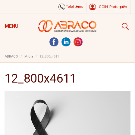
Telefones
LOGIN
Português
MENU
ABRACO
Mídia
12_800x4611
12_800x4611