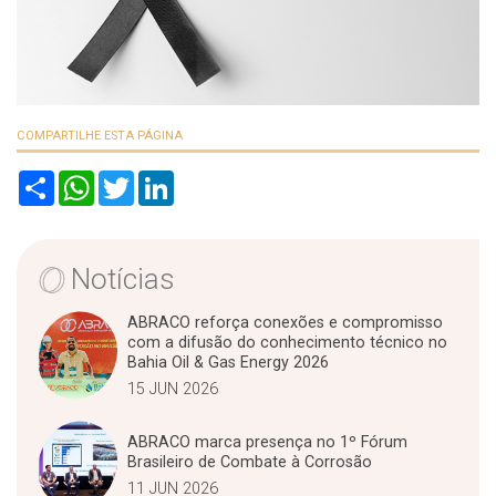
COMPARTILHE ESTA PÁGINA
S
W
T
L
h
h
w
i
a
a
i
n
r
t
t
k
e
s
t
e
A
e
d
Notícias
p
r
I
p
n
ABRACO reforça conexões e compromisso
com a difusão do conhecimento técnico no
Bahia Oil & Gas Energy 2026
15 JUN 2026
ABRACO marca presença no 1º Fórum
Brasileiro de Combate à Corrosão
11 JUN 2026