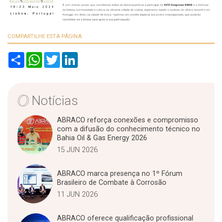
COMPARTILHE ESTA PÁGINA
S
W
T
L
h
h
w
i
a
a
i
n
r
t
t
k
e
s
t
e
A
e
d
Notícias
p
r
I
p
n
ABRACO reforça conexões e compromisso
com a difusão do conhecimento técnico no
Bahia Oil & Gas Energy 2026
15 JUN 2026
ABRACO marca presença no 1º Fórum
Brasileiro de Combate à Corrosão
11 JUN 2026
ABRACO oferece qualificação profissional