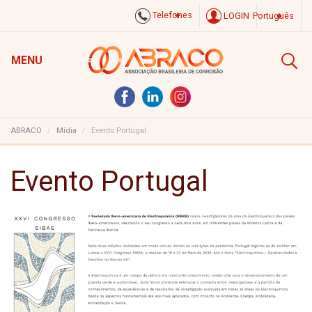
Telefones
LOGIN
Português
MENU
ABRACO
Mídia
Evento Portugal
Evento Portugal