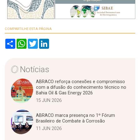
COMPARTILHE ESTA PÁGINA
S
W
T
L
h
h
w
i
a
a
i
n
r
t
t
k
e
s
t
e
A
e
d
Notícias
p
r
I
p
n
ABRACO reforça conexões e compromisso
com a difusão do conhecimento técnico no
Bahia Oil & Gas Energy 2026
15 JUN 2026
ABRACO marca presença no 1º Fórum
Brasileiro de Combate à Corrosão
11 JUN 2026