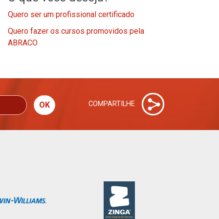
Quero ser um profissional certificado
Quero fazer os cursos promovidos pela
ABRACO
COMPARTILHE
OK