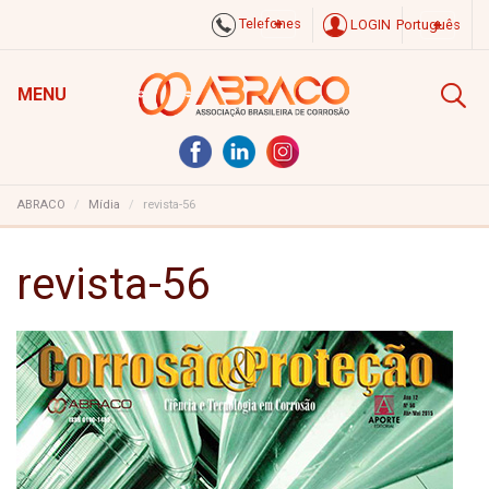
Telefones
LOGIN
Português
MENU
ABRACO
Mídia
revista-56
revista-56