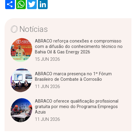
S
W
T
L
h
h
w
i
a
a
i
n
r
t
t
k
e
s
t
e
A
e
d
Notícias
p
r
I
p
n
ABRACO reforça conexões e compromisso
com a difusão do conhecimento técnico no
Bahia Oil & Gas Energy 2026
15 JUN 2026
ABRACO marca presença no 1º Fórum
Brasileiro de Combate à Corrosão
11 JUN 2026
ABRACO oferece qualificação profissional
gratuita por meio do Programa Empregos
Azuis
11 JUN 2026