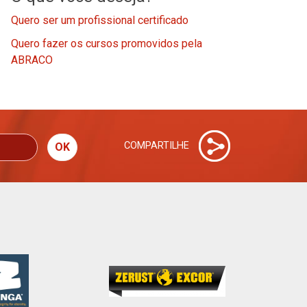
Quero ser um profissional certificado
Quero fazer os cursos promovidos pela
ABRACO
COMPARTILHE
OK