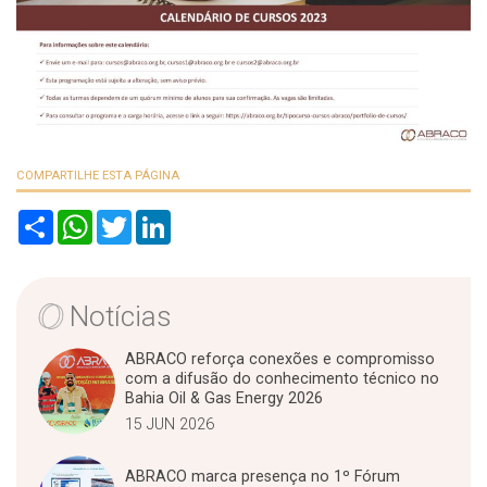
COMPARTILHE ESTA PÁGINA
S
W
T
L
h
h
w
i
a
a
i
n
r
t
t
k
e
s
t
e
A
e
d
Notícias
p
r
I
p
n
ABRACO reforça conexões e compromisso
com a difusão do conhecimento técnico no
Bahia Oil & Gas Energy 2026
15 JUN 2026
ABRACO marca presença no 1º Fórum