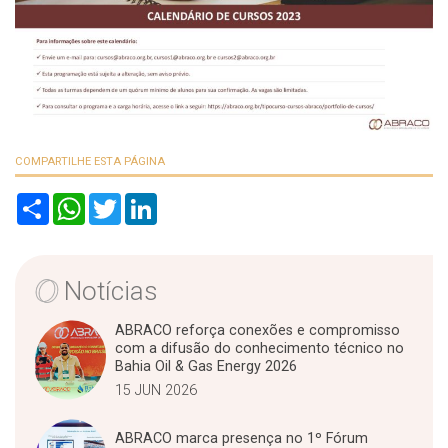
COMPARTILHE ESTA PÁGINA
S
W
T
L
h
h
w
i
a
a
i
n
r
t
t
k
e
s
t
e
A
e
d
Notícias
p
r
I
p
n
ABRACO reforça conexões e compromisso
com a difusão do conhecimento técnico no
Bahia Oil & Gas Energy 2026
15 JUN 2026
ABRACO marca presença no 1º Fórum