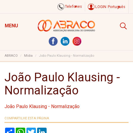
Telefones
LOGIN
Português
MENU
ABRACO
Mídia
João Paulo Klausing - Normalização
João Paulo Klausing -
Normalização
João Paulo Klausing - Normalização
COMPARTILHE ESTA PÁGINA
S
W
T
L