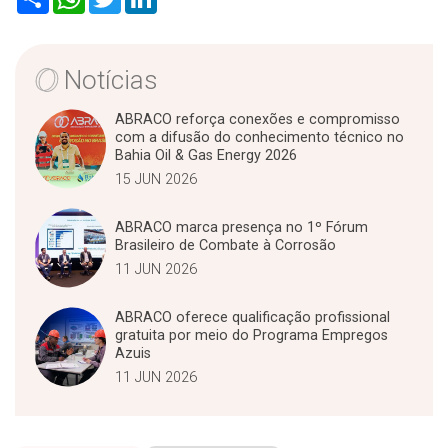
h
h
w
i
a
a
i
n
r
t
t
k
e
s
t
e
A
e
d
Notícias
p
r
I
p
n
ABRACO reforça conexões e compromisso
com a difusão do conhecimento técnico no
Bahia Oil & Gas Energy 2026
15 JUN 2026
ABRACO marca presença no 1º Fórum
Brasileiro de Combate à Corrosão
11 JUN 2026
ABRACO oferece qualificação profissional
gratuita por meio do Programa Empregos
Azuis
11 JUN 2026