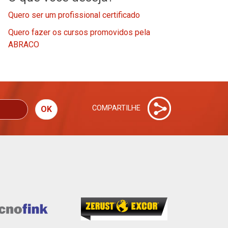
Quero ser um profissional certificado
Quero fazer os cursos promovidos pela
ABRACO
COMPARTILHE
OK