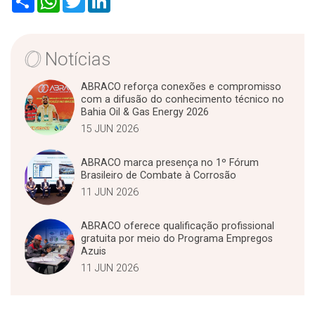
h
h
w
i
a
a
i
n
r
t
t
k
e
s
t
e
A
e
d
Notícias
p
r
I
p
n
ABRACO reforça conexões e compromisso
com a difusão do conhecimento técnico no
Bahia Oil & Gas Energy 2026
15 JUN 2026
ABRACO marca presença no 1º Fórum
Brasileiro de Combate à Corrosão
11 JUN 2026
ABRACO oferece qualificação profissional
gratuita por meio do Programa Empregos
Azuis
11 JUN 2026