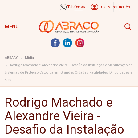
Telefones
LOGIN
Português
MENU
ABRACO
Mídia
Rodrigo Machado e Alexandre Vieira - Desafio da Instalação e Manutenção de
Sistemas de Proteção Catódica em Grandes Cidades_Facilidades, Dificuldades e
Estudo de Caso
Rodrigo Machado e
Alexandre Vieira -
Desafio da Instalação