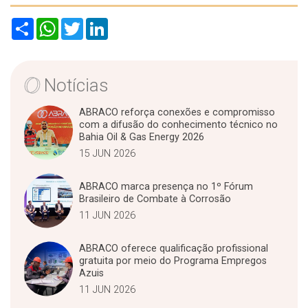
S
W
T
L
h
h
w
i
a
a
i
n
r
t
t
k
e
s
t
e
A
e
d
Notícias
p
r
I
p
n
ABRACO reforça conexões e compromisso
com a difusão do conhecimento técnico no
Bahia Oil & Gas Energy 2026
15 JUN 2026
ABRACO marca presença no 1º Fórum
Brasileiro de Combate à Corrosão
11 JUN 2026
ABRACO oferece qualificação profissional
gratuita por meio do Programa Empregos
Azuis
11 JUN 2026