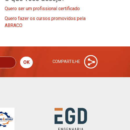
Quero ser um profissional certificado
Quero fazer os cursos promovidos pela
ABRACO
COMPARTILHE
OK