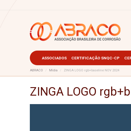
ASSOCIADOS
CERTIFICAÇÃO SNQC-CP
CE
ABRACO
Mídia
ZINGA LOGO rgb+baseline NOV 2024
ZINGA LOGO rgb+b