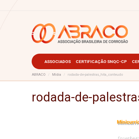
ASSOCIADOS
CERTIFICAÇÃO SNQC-CP
CE
ABRACO
Mídia
rodada-de-palestras_hita_conteudo
rodada-de-palestr