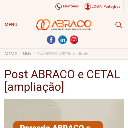
Telefones
LOGIN
Português
MENU
ABRACO
Mídia
Post ABRACO e CETAL [ampliação]
Post ABRACO e CETAL
[ampliação]