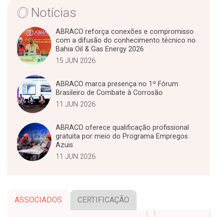
A
e
d
Notícias
p
r
I
p
n
ABRACO reforça conexões e compromisso
com a difusão do conhecimento técnico no
Bahia Oil & Gas Energy 2026
15 JUN 2026
ABRACO marca presença no 1º Fórum
Brasileiro de Combate à Corrosão
11 JUN 2026
ABRACO oferece qualificação profissional
gratuita por meio do Programa Empregos
Azuis
11 JUN 2026
ASSOCIADOS
CERTIFICAÇÃO